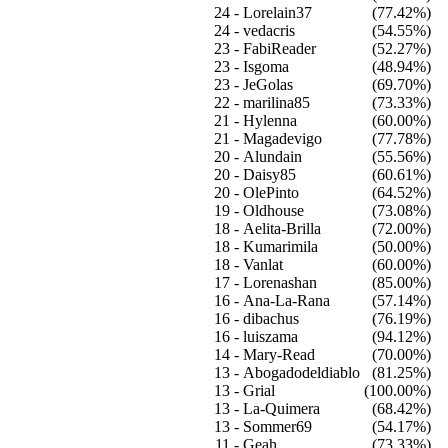
24 -
Lorelain37
(77.42%)
24 -
vedacris
(54.55%)
23 -
FabiReader
(52.27%)
23 -
Isgoma
(48.94%)
23 -
JeGolas
(69.70%)
22 -
marilina85
(73.33%)
21 -
Hylenna
(60.00%)
21 -
Magadevigo
(77.78%)
20 -
Alundain
(55.56%)
20 -
Daisy85
(60.61%)
20 -
OlePinto
(64.52%)
19 -
Oldhouse
(73.08%)
18 -
Aelita-Brilla
(72.00%)
18 -
Kumarimila
(50.00%)
18 -
Vanlat
(60.00%)
17 -
Lorenashan
(85.00%)
16 -
Ana-La-Rana
(57.14%)
16 -
dibachus
(76.19%)
16 -
luiszama
(94.12%)
14 -
Mary-Read
(70.00%)
13 -
Abogadodeldiablo
(81.25%)
13 -
Grial
(100.00%)
13 -
La-Quimera
(68.42%)
13 -
Sommer69
(54.17%)
11 -
Geah
(73.33%)