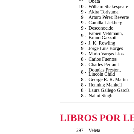
Obata
10 -
William Shakespeare
9 -
Akira Toriyama
9 -
Arturo Pérez-Reverte
9 -
Camilla Läckberg
9 -
Desconocido
Fabien Vehlmann,
9 -
Bruno Gazzoti
9 -
J. K. Rowling
9 -
Jorge Luis Borges
9 -
Mario Vargas Llosa
8 -
Carlos Fuentes
8 -
Charles Perrault
Douglas Preston,
8 -
Lincoln Child
8 -
George R. R. Martin
8 -
Henning Mankell
8 -
Laura Gallego García
8 -
Nalini Singh
LIBROS POR L
297 -
Veleta