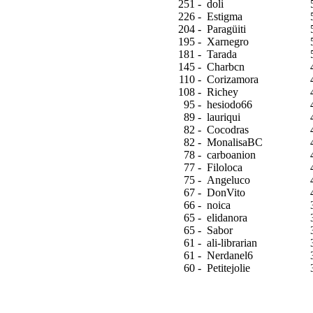
251 -
doli
226 -
Estigma
204 -
Paragüiti
195 -
Xarnegro
181 -
Tarada
145 -
Charbcn
110 -
Corizamora
108 -
Richey
95 -
hesiodo66
89 -
lauriqui
82 -
Cocodras
82 -
MonalisaBC
78 -
carboanion
77 -
Filoloca
75 -
Angeluco
67 -
DonVito
66 -
noica
65 -
elidanora
65 -
Sabor
61 -
ali-librarian
61 -
Nerdanel6
60 -
Petitejolie