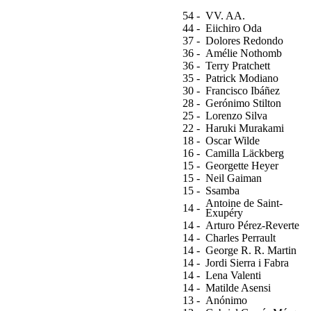
54 -
VV. AA.
44 -
Eiichiro Oda
37 -
Dolores Redondo
36 -
Amélie Nothomb
36 -
Terry Pratchett
35 -
Patrick Modiano
30 -
Francisco Ibáñez
28 -
Gerónimo Stilton
25 -
Lorenzo Silva
22 -
Haruki Murakami
18 -
Oscar Wilde
16 -
Camilla Läckberg
15 -
Georgette Heyer
15 -
Neil Gaiman
15 -
Ssamba
Antoine de Saint-
14 -
Exupéry
14 -
Arturo Pérez-Reverte
14 -
Charles Perrault
14 -
George R. R. Martin
14 -
Jordi Sierra i Fabra
14 -
Lena Valenti
14 -
Matilde Asensi
13 -
Anónimo