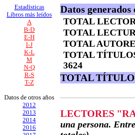
Estadísticas
Datos generados e
Libros más leídos
TOTAL LECTORES
A
B-D
TOTAL LECTURA
E-H
TOTAL AUTORES
I-J
K-L
TOTAL TÍTULO
M
3624
N-Q
R-S
TOTAL TÍTULO
T-Z
Datos de otros años
2012
LECTORES "R
2013
2014
una persona. Entre 
2016
2017