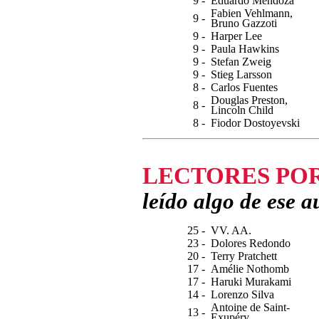
9 -
Eduardo Mendoza
Fabien Vehlmann,
9 -
Bruno Gazzoti
9 -
Harper Lee
9 -
Paula Hawkins
9 -
Stefan Zweig
9 -
Stieg Larsson
8 -
Carlos Fuentes
Douglas Preston,
8 -
Lincoln Child
8 -
Fiodor Dostoyevski
LECTORES PO
leído algo de ese a
25 -
VV. AA.
23 -
Dolores Redondo
20 -
Terry Pratchett
17 -
Amélie Nothomb
17 -
Haruki Murakami
14 -
Lorenzo Silva
Antoine de Saint-
13 -
Exupéry