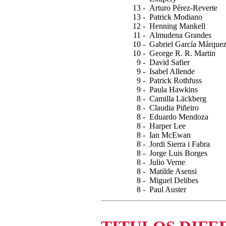
13 -
Arturo Pérez-Reverte
13 -
Patrick Modiano
12 -
Henning Mankell
11 -
Almudena Grandes
10 -
Gabriel García Márque
10 -
George R. R. Martin
9 -
David Safier
9 -
Isabel Allende
9 -
Patrick Rothfuss
9 -
Paula Hawkins
8 -
Camilla Läckberg
8 -
Claudia Piñeiro
8 -
Eduardo Mendoza
8 -
Harper Lee
8 -
Ian McEwan
8 -
Jordi Sierra i Fabra
8 -
Jorge Luis Borges
8 -
Julio Verne
8 -
Matilde Asensi
8 -
Miguel Delibes
8 -
Paul Auster