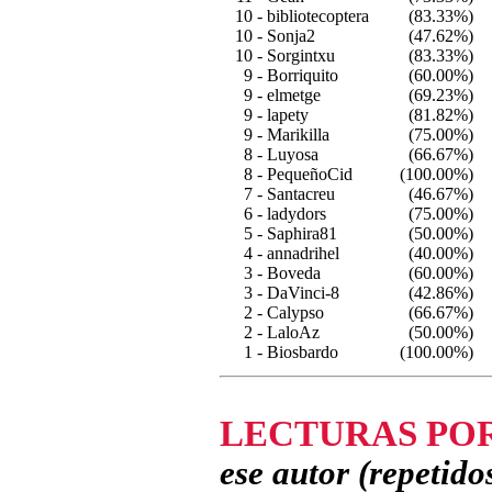
10 -
bibliotecoptera
(83.33%)
10 -
Sonja2
(47.62%)
10 -
Sorgintxu
(83.33%)
9 -
Borriquito
(60.00%)
9 -
elmetge
(69.23%)
9 -
lapety
(81.82%)
9 -
Marikilla
(75.00%)
8 -
Luyosa
(66.67%)
8 -
PequeñoCid
(100.00%)
7 -
Santacreu
(46.67%)
6 -
ladydors
(75.00%)
5 -
Saphira81
(50.00%)
4 -
annadrihel
(40.00%)
3 -
Boveda
(60.00%)
3 -
DaVinci-8
(42.86%)
2 -
Calypso
(66.67%)
2 -
LaloAz
(50.00%)
1 -
Biosbardo
(100.00%)
LECTURAS PO
ese autor (repetido