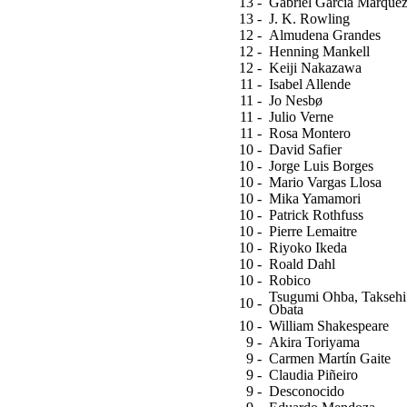
13 -
Gabriel García Márque
13 -
J. K. Rowling
12 -
Almudena Grandes
12 -
Henning Mankell
12 -
Keiji Nakazawa
11 -
Isabel Allende
11 -
Jo Nesbø
11 -
Julio Verne
11 -
Rosa Montero
10 -
David Safier
10 -
Jorge Luis Borges
10 -
Mario Vargas Llosa
10 -
Mika Yamamori
10 -
Patrick Rothfuss
10 -
Pierre Lemaitre
10 -
Riyoko Ikeda
10 -
Roald Dahl
10 -
Robico
Tsugumi Ohba, Taksehi
10 -
Obata
10 -
William Shakespeare
9 -
Akira Toriyama
9 -
Carmen Martín Gaite
9 -
Claudia Piñeiro
9 -
Desconocido