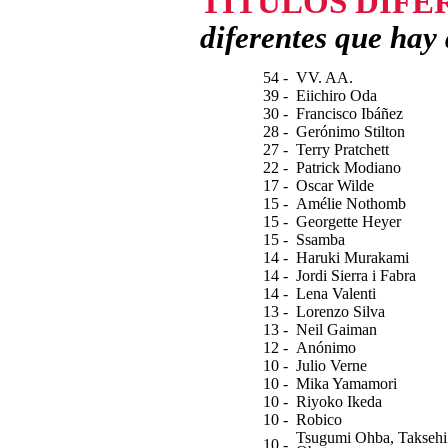
TITULOS DIFE
diferentes que hay 
54 -
VV. AA.
39 -
Eiichiro Oda
30 -
Francisco Ibáñez
28 -
Gerónimo Stilton
27 -
Terry Pratchett
22 -
Patrick Modiano
17 -
Oscar Wilde
15 -
Amélie Nothomb
15 -
Georgette Heyer
15 -
Ssamba
14 -
Haruki Murakami
14 -
Jordi Sierra i Fabra
14 -
Lena Valenti
13 -
Lorenzo Silva
13 -
Neil Gaiman
12 -
Anónimo
10 -
Julio Verne
10 -
Mika Yamamori
10 -
Riyoko Ikeda
10 -
Robico
Tsugumi Ohba, Taksehi
10 -