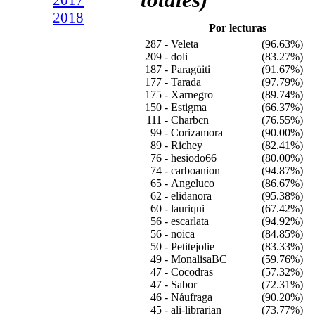
totales)
2018
Por lecturas
287 -
Veleta
(96.63%)
209 -
doli
(83.27%)
187 -
Paragüiti
(91.67%)
177 -
Tarada
(97.79%)
175 -
Xarnegro
(89.74%)
150 -
Estigma
(66.37%)
111 -
Charbcn
(76.55%)
99 -
Corizamora
(90.00%)
89 -
Richey
(82.41%)
76 -
hesiodo66
(80.00%)
74 -
carboanion
(94.87%)
65 -
Angeluco
(86.67%)
62 -
elidanora
(95.38%)
60 -
lauriqui
(67.42%)
56 -
escarlata
(94.92%)
56 -
noica
(84.85%)
50 -
Petitejolie
(83.33%)
49 -
MonalisaBC
(59.76%)
47 -
Cocodras
(57.32%)
47 -
Sabor
(72.31%)
46 -
Náufraga
(90.20%)
45 -
ali-librarian
(73.77%)