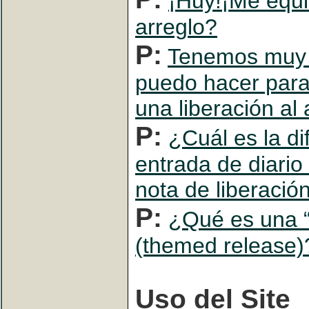
¡Huy!¡Me equ
arreglo?
P:
Tenemos muy 
puedo hacer para 
una liberación al 
P:
¿Cuál es la di
entrada de diario 
nota de liberació
P:
¿Qué es una “
(themed release)
Uso del Site