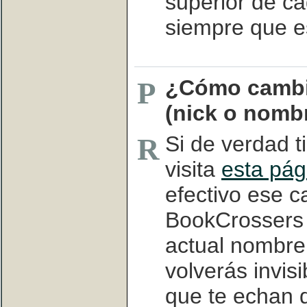
superior de ca
siempre que e
¿Cómo cambi
P
(nick o nomb
Si de verdad t
R
visita
esta pág
efectivo ese c
BookCrossers 
actual nombre,
volverás invisi
que te echan 