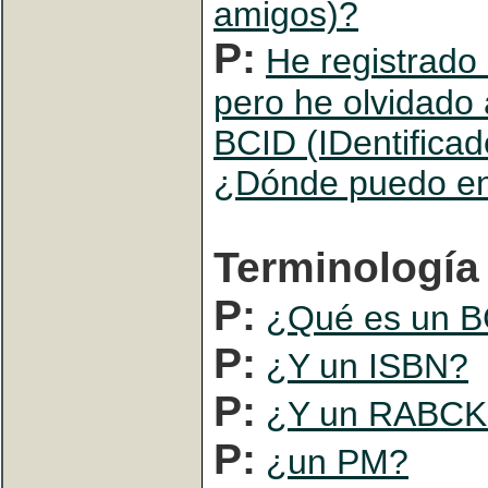
amigos)?
P:
He registrado u
pero he olvidado
BCID (IDentifica
¿Dónde puedo en
Terminología
P:
¿Qué es un B
P:
¿Y un ISBN?
P:
¿Y un RABCK
P:
¿un PM?