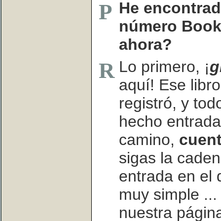
He encontrad
P
número Book
ahora?
Lo primero, ¡
g
R
aquí! Ese libr
registró, y to
hecho entradas
camino,
cuent
sigas la caden
entrada en el d
muy simple ... 
nuestra pági