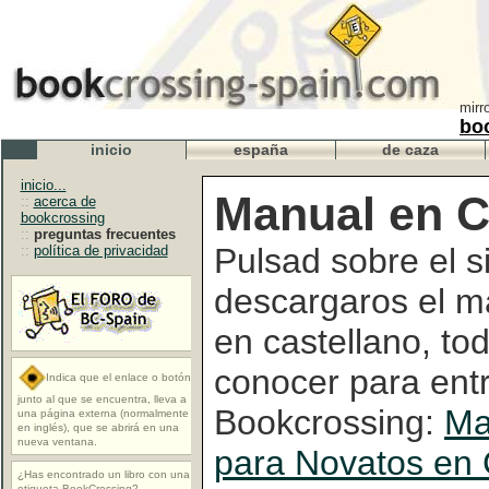
mirr
bo
inicio
españa
de caza
inicio...
Manual en C
::
acerca de
bookcrossing
::
preguntas frecuentes
Pulsad sobre el s
::
política de privacidad
descargaros el m
en castellano, to
conocer para entr
Indica que el enlace o botón
junto al que se encuentra, lleva a
Bookcrossing:
Ma
una página externa (normalmente
en inglés), que se abrirá en una
nueva ventana.
para Novatos en 
¿Has encontrado un libro con una
etiqueta BookCrossing?