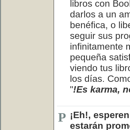
libros con Bo
darlos a un am
benéfica, o lib
seguir sus pro
infinitamente 
pequeña satis
viendo tus lib
los días. Como
"
!Es karma, n
¡Eh!, espere
P
estarán prom