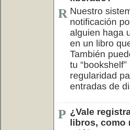
Nuestro siste
R
notificación p
alguien haga u
en un libro qu
También puede
tu “bookshelf”
regularidad pa
entradas de dia
¿Vale registr
P
libros, como 