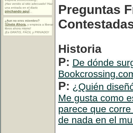
¡Has venido al sitio adecuado! Haz
Preguntas F
una entrada en el diario
pinchando aquí
...
Contestada
¿Aun no eres miembro?
!Únete Ahora,
y empieza a liberar
libros ahora mismo!
¡Es
GRATIS, FÁCIL y PRIVADO!
Historia
P:
De dónde surg
Bookcrossing.co
P:
¿Quién diseñó
Me gusta como es
parece que corre 
de nada en el mu