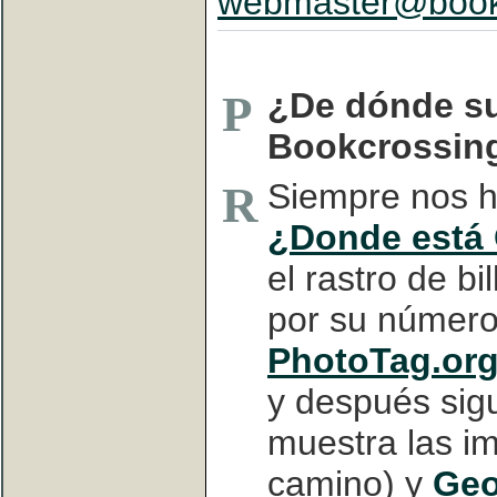
webmaster@bookc
¿De dónde su
P
Bookcrossin
Siempre nos h
R
¿Donde está
el rastro de bi
por su número 
PhotoTag.or
y después sigu
muestra las i
camino) y
Geo