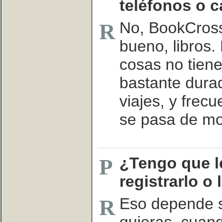
teléfonos o 
No, BookCross
R
bueno, libros. 
cosas no tiene
bastante durad
viajes, y frec
se pasa de mo
¿Tengo que le
P
registrarlo o 
Eso depende só
R
quieras, cuand