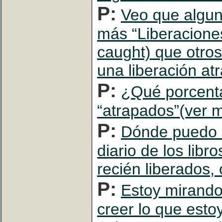
P:
Veo que algu
más “Liberacione
caught) que otro
una liberación a
P:
¿Qué porcenta
“atrapados”(ver m
P:
Dónde puedo l
diario de los libr
recién liberados,
P:
Estoy mirando
creer lo que est