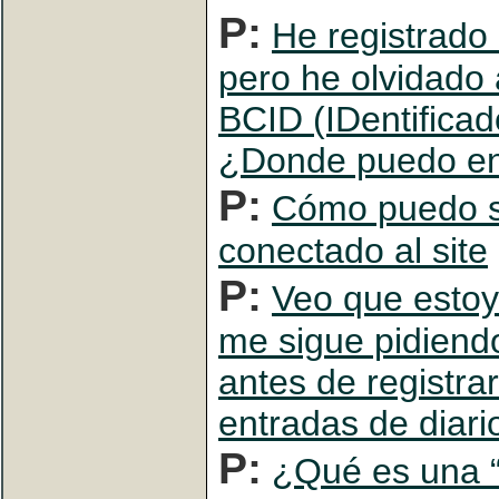
P:
He registrado u
pero he olvidado
BCID (IDentifica
¿Donde puedo en
P:
Cómo puedo s
conectado al site
P:
Veo que estoy 
me sigue pidiend
antes de registrar
entradas de diar
P:
¿Qué es una “F