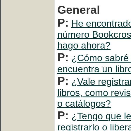
General
P:
He encontrado
número Bookcros
hago ahora?
P:
¿Cómo sabré 
encuentra un libr
P:
¿Vale registr
libros, como revi
o catálogos?
P:
¿Tengo que le
registrarlo o liber